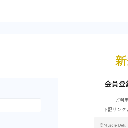
ン
新
会員登
ご利
下記リンク
※Muscle De